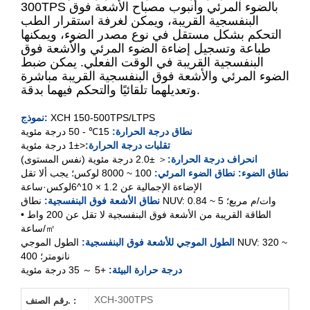
300TPS بالضوء المرئي وأنبوب مصباح الأشعة فوق
البنفسجية القريبة، ويمكن لغرفة استقرار الطب
التحكم بشكل مستقل في نوع مصدر الضوء، ويمكنها
XCH-150TPS
طباعة وتسجيل إضاءة الضوء المرئي والأشعة فوق
البنفسجية القريبة في الوقت الفعلي. يمكن ضبط
XCH-
250
TPS
الضوء المرئي والأشعة فوق البنفسجية القريبة مباشرة
وتعديلهما تلقائيًا والتحكم فيهما بدقة.
XCH-500TPS
XCH 150-500TPS/LTPS
نموذج:
نطاق درجة الحرارة:
15
℃
- 50 درجة مئوية
XCH-
300
LTPS
تقلبات درجة الحرارة:
<±1 درجة مئوية
انحراف درجة الحرارة:
＜ ±2.0 درجة مئوية (نفس المستوى)
XCH-500LTPS
نطاق الضوء: نطاق الضوء المرئي:
100 ~ 8000 لوكس؛
يجب ألا تقل
الإضاءة الإجمالية عن 1.2 × 10^6لوكس·ساعة
نطاق الأشعة فوق البنفسجية:
نطاق NUV: 0.84 ~ 5 وات/م مربع؛
الطاقة القريبة من الأشعة فوق البنفسجية لا تقل عن 200 واط •
ساعة/㎡
الطول الموجي للأشعة فوق البنفسجية:
الطول الموجي NUV: 320 ~
400 نانومتر؛
درجة حرارة البيئة:
+5 ～ 35 درجة مئوية
XCH-300TPS
رقم الصنف. :