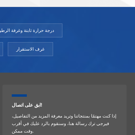
ت
الحاضنة المغلفة بالمياه من المعدات الأساسية لمختبرات
9050GHتقلب درجات
البحث العلمي. نموذج: 9050GHP-9760GHPتقلب درجات
ويةتوحيد درجة الحرارة ± ± 0.5
الحرارة ± ± 0.3 درجة مئويةتوحيد درجة الحرارة ± ± 0.5
 التوقيت: 1-9999
درجة مئوية (@37 درجة مئوية)نطاق التوقيت: 1-9999
درجة حرارة ثابتة وغرفة الرطو
 هرتزدرجة
دقيقةقوة: التيار المتناوب 220 فولت ± 10% 50 هرتزدرجة
حرارة البيئة: +5 ～ 30 درجة مئوية
غرف الاستقرار
ابق على اتصال!
إذا كنت مهتمًا بمنتجاتنا وتريد معرفة المزيد من التفاصيل،
فيرجى ترك رسالة هنا، وسنقوم بالرد عليك في أقرب
وقت ممكن.