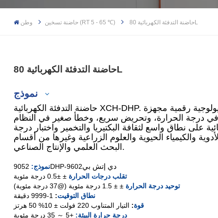
حاضنة التدفئة الكهربائية 80L
حاضنة تسخين (RT 5 - 65 ℃)
وطن
حاضنة التدفئة الكهربائية 80L
نموذج
حاضنة التدفئة الكهربائية XCH-DHP. توحيد درجة الحرارة ممتازة. حاضنة بكتريولوجية رقمية مجهزة
ية على نطاق واسع لثقافة البكتيريا والتخمير واختبار درجة
دوية والكيمياء الحيوية والعلوم الزراعية وغيرها من أقسام
XCH-9052DHP
البحث العلمي والإنتاج الصناعي.
XCH-9082DHP
دي إتش بي
9052DHP-9602
نموذج
:
تقلب درجات الحرارة
± ±0.5 درجة مئوية
XCH-9162DHP
توحيد درجة الحرارة
± ± 1.5 درجة مئوية (@37 درجة مئوية)
نطاق التوقيت
:
1-9999 دقيقة
قوة
:
التيار المتناوب 220 فولت ± 10% 50 هرتز
دي إتش
XCH-9272
درجة حرارة البيئة:
+5 ～ 35 درجة مئوية
بي