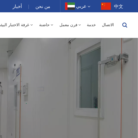
عربي
中文
من نحن
|
أخبار
الاتصال
خدمة
فرن معمل
حاضنة
غرفة الاختبار البيئ
English
150 لتر - درجة الحرارة / رطوبة نسبية
250 لتر
400 لتر
500 لتر
10 ~ 200 غرفة درجة حرارة عالية 100-1000 لتر
-40 إلى 150 درجة حرارة عالية ومنخفضة غرفة متناوبة الرطوبة 100-1000 لتر
1000 لتر
150 لتر
250 لتر
400 لتر
500 لتر
800 لتر
-40-150 غرفة درجة حرارة عالية ومنخفضة 100-1000 لتر
70 لتر
XCH-320SD غرفة الاستقرار 300 لتر
XCH-520SD غرفة الاستقرار 500 لتر
XCH-620SD غرفة الاستقرار 600 لتر
فرن تجفيف كهربائي بمختبر هواء ساخن 0
500 لتر - درجة الحرارة 
Français
Deutsch
Русский
Español
Português
عربي
日语