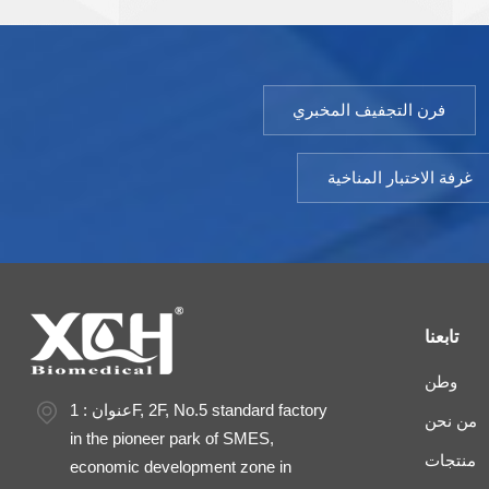
الصناعي. نموذج: 9052DHP-9602دي إتش بيتقلب درجات
الحرارة ± ±0.5 درجة مئويةتوحيد درجة الحرارة ± ± 1.5
درجة مئوية (@37 درجة مئوية)نطاق التوقيت: 1-9999
دقيقةقوة: التيار المتناوب 220 فولت ± 10% 50 هرتزدرجة
فرن التجفيف المخبري
حرارة البيئة: +5 ～ 35 درجة مئويةخياري: واجهة الطابعة أو
RS485
غرفة الاختبار المناخية
تابعنا
وطن
عنوان : 1F, 2F, No.5 standard factory
من نحن
in the pioneer park of SMES,
منتجات
economic development zone in