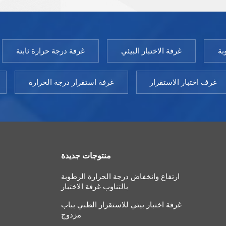
الحاضنة المغلفة بالمياه من المعدات الأساسية لمختبرات
البحث العلمي. نموذج: 9050GHP-9760GHPتقلب درجات
الحرارة ± ± 0.3 درجة مئويةتوحيد درجة الحرارة ± ± 0.5
درجة مئوية (@37 درجة مئوية)نطاق التوقيت: 1-9999
بة
غرفة الاختبار البيئي
غرفة درجة حرارة ثابتة
دقيقةقوة: التيار المتناوب 220 فولت ± 10% 50 هرتزدرجة
حرارة البيئة: +5 ～ 30 درجة مئوية
غرف اختبار الاستقرار
غرفة استقرار درجة الحرارة
منتوجات جديدة
ارتفاع وانخفاض درجة الحرارة الرطوبة
بالتناوب غرفة الاختبار
غرفة اختبار بيئي للاستقرار الطبي بباب
مزدوج