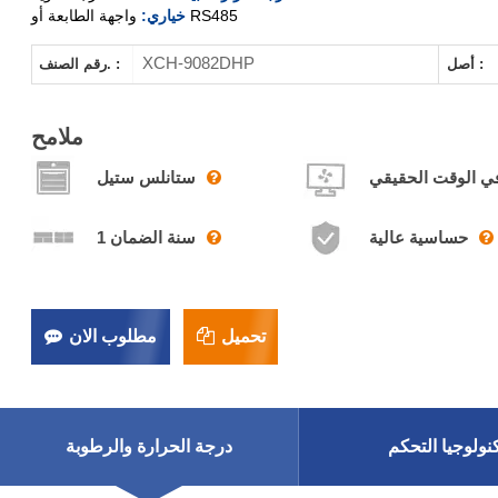
واجهة الطابعة أو RS485
خياري:
XCH-9402DHP
XCH-9082DHP
أصل :
رقم الصنف. :
XCH-9602DHP
ملامح
 في الوقت الحقيقي
ستانلس ستيل
حساسية عالية
1 سنة الضمان
تحميل
مطلوب الان
نولوجيا التحكم
درجة الحرارة والرطوبة