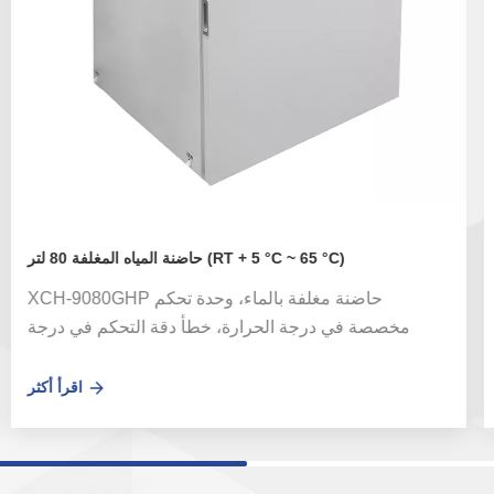
حاضنة المياه المغلفة 80 لتر (RT + 5 °C ~ 65 °C)
XCH-9080GHP حاضنة مغلفة بالماء، وحدة تحكم
مخصصة في درجة الحرارة، خطأ دقة التحكم في درجة
الحرارة صغير. يمكن لنظام التعقيم الاختياري بالأشعة فوق
البنفسجية أن يقتل البكتيريا العائمة بشكل فعال في الهواء
اقرأ أكثر
الدائر في الصندوق. تستخدم في حضانة البكتيريا والزراعة
والتخمير وغيرها من التجارب الحرارية في مجال النظافة
والطب والكيمياء الحيوية والصناعة والعلوم الزراعية. تعتبر