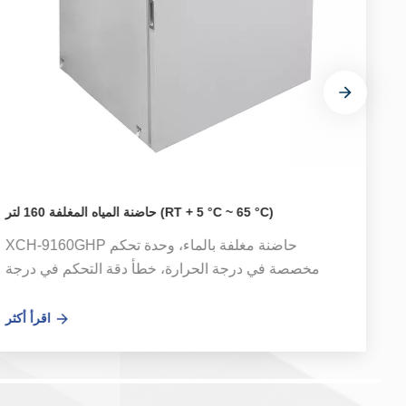
حاضنة المياه المغلفة 160 لتر (RT + 5 °C ~ 65 °C)
تحكم
XCH-9160GHP حاضنة مغلفة بالماء، وحدة تحكم
ة
مخصصة في درجة الحرارة، خطأ دقة التحكم في درجة
ة
الحرارة صغير. يمكن لنظام التعقيم الاختياري بالأشعة فوق
ء
البنفسجية أن يقتل البكتيريا العائمة بشكل فعال في الهواء
ثر
اقرأ أكثر
ة
الدائر في الصندوق. تستخدم في حضانة البكتيريا والزراعة
ة
والتخمير وغيرها من التجارب الحرارية في مجال النظافة
ر
والطب والكيمياء الحيوية والصناعة والعلوم الزراعية. تعتبر