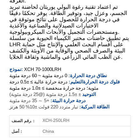
الغرفة.
XCH-70LRH
تم اعتماد تقنية رغوة البولي يوريثان لحاضنة تبريد
الجسم، وعزل جيد، وتوفير الطاقة. يوفر تحكمًا دقيقًا
XCH-150LRH
في درجة الحرارة للحصول على نتائج موثوقة في
الاختبارات الصيدلانية والصناعية والأغذية
XCH-250LRH
ومستحضرات التجميل والأبحاث الميكروبيولوجية.
يتم تطبيق حاضنات مختبر الكيمياء الحيوية من سلسلة
LHR على أقسام البحث العلمي والإنتاج مثل حماية
XCH-400LRH
البيئة والصرف الصحي والوقاية من الأوبئة والكشف
عن الطب المائي الزراعي والماشية وثقافة الخلايا.
XCH-500LRH
70-1000LRH
XCH
نموذج:
XCH-800LRH
نطاق درجة الحرارة:
0 درجة مئوية ~ 60 درجة مئوية
فلوك درجة الحرارة
التعليم:
درجة حرارة عالية ≥ ±0.5 درجة
XCH-1000LRH
مئوية؛ درجة حرارة منخفضة ≥ ±1.0 درجة مئوية
التوحيد
± ±1.5 درجة مئوية (@25 درجة مئوية)
درجة حرارة البيئة:
+5 ～ 35 درجة مئوية
الطاقة المركبة:
تيار متردد 220 فولت ±10% 50 هرتز
XCH-250LRH
رقم الصنف. :
China
أصل :