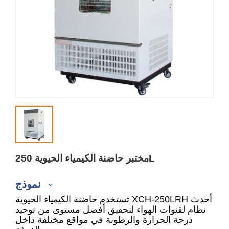
مختبر حاضنة الكيمياء الحيوية 250L
نموذج
تستخدم حاضنة الكيمياء الحيوية XCH-250LRH أحدث
نظام لقنوات الهواء لتحقيق أفضل مستوى من توحيد
درجة الحرارة والرطوبة في مواقع مختلفة داخل