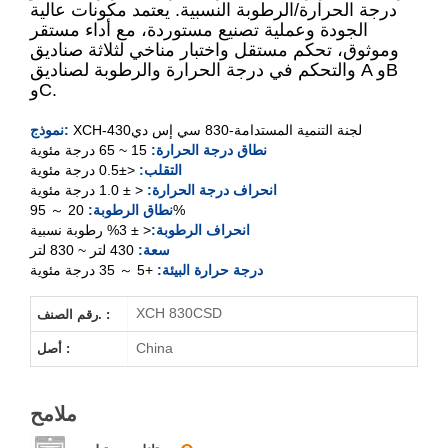
درجة الحرارة/الرطوبة النسبية. يعتمد مكونات عالية
الجودة وعملية تصنيع مستوردة، مع أداء مستقر
وموثوق، تحكم مستقل واختبار مناخي لثلاثة صناديق
XCH-430SD
والتحكم في درجة الحرارة والرطوبة لصناديق A وB
وC.
XCH-830SD
لجنة التنمية المستدامة
-830 سي إس دي
XCH-430
نموذج:
XCH-430CSD
نطاق درجة الحرارة:
15 ~ 65 درجة مئوية
التقلب:
<±0.5 درجة مئوية
انحراف درجة الحرارة:
< ± 1.0 درجة مئوية
XCH-830CSD
20 ～ 95%
نطاق الرطوبة:
انحراف الرطوبة:
< ± 3% رطوبة نسبية
سعة:
430 لتر ~ 830 لتر
درجة حرارة البيئة:
+5 ～ 35 درجة مئوية
XCH 830CSD
رقم الصنف. :
China
أصل :
ملامح