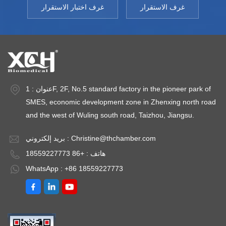
ة:
مئوية نطاق الرطوبة:
الرطوبة:< ± 3%
غرف الاستقرار
غرف اختبار الاستقرار
ية
20 ～ 95% انحراف
رطوبة نسبية سعة:
 لتر ~ 830
الرطوبة:< ± 3%
430 لتر ~ 830 لتر
ة:
رطوبة نسبية سعة:
درجة حرارة البيئة: +5
430 لتر ~ 830 لتر
～ 35 درجة مئوية
درجة حرارة البيئة: +5
～ 35 درجة مئوية
عنوان : 1F, 2F, No.5 standard factory in the pioneer park of
SMES, economic development zone in Zhenxing north road
and the west of Wuling south road, Taizhou, Jiangsu.
Christine@thchamber.com
بريد إلكتروني :
هاتف : +86 18559227773
WhatsApp : +86 18559227773