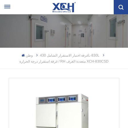
غرفة اختبار الاستقرار الشامل 430L-830L
وطن
غرفة استقرار درجة الحرارة / RH متعددة الغرف XCH-830CSD