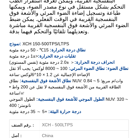
البنفسجية القريبة، ويمكن لغرفة استقرار الطب
التحكم بشكل مستقل في نوع مصدر الضوء، ويمكنها
XCH-150TPS
طباعة وتسجيل إضاءة الضوء المرئي والأشعة فوق
البنفسجية القريبة في الوقت الفعلي. يمكن ضبط
XCH-
300
TPS
الضوء المرئي والأشعة فوق البنفسجية القريبة مباشرة
وتعديلهما تلقائيًا والتحكم فيهما بدقة.
XCH-500TPS
XCH 150-500TPS/LTPS
نموذج:
نطاق درجة الحرارة:
15
℃
- 50 درجة مئوية
XCH-
300
LTPS
تقلبات درجة الحرارة:
<±1 درجة مئوية
انحراف درجة الحرارة:
＜ ±2.0 درجة مئوية (نفس المستوى)
XCH-500LTPS
نطاق الضوء: نطاق الضوء المرئي:
100 ~ 8000 لوكس؛
يجب ألا تقل
الإضاءة الإجمالية عن 1.2 × 10^6لوكس·ساعة
نطاق الأشعة فوق البنفسجية:
نطاق NUV: 0.84 ~ 5 وات/م مربع؛
الطاقة القريبة من الأشعة فوق البنفسجية لا تقل عن 200 واط •
ساعة/㎡
الطول الموجي للأشعة فوق البنفسجية:
الطول الموجي NUV: 320 ~
400 نانومتر؛
درجة حرارة البيئة:
+5 ～ 35 درجة مئوية
XCH - 500LTPS
رقم الصنف. :
China
أصل :