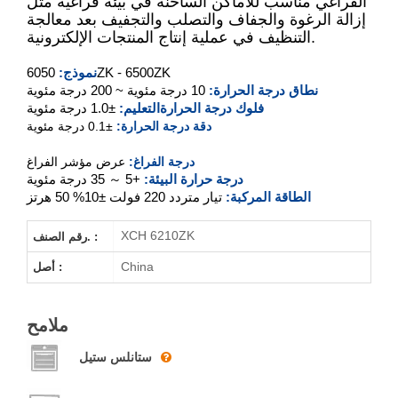
الفراغي مناسب للأماكن الساخنة في بيئة فراغية مثل
XCH-6050ZK
إزالة الرغوة والجفاف والتصلب والتجفيف بعد معالجة
التنظيف في عملية إنتاج المنتجات الإلكترونية.
XCH-6090ZK
6050ZK - 6500ZK
نموذج:
XCH-6210ZK
نطاق درجة الحرارة:
10 درجة مئوية ~ 200 درجة مئوية
فلوك درجة الحرارة
التعليم:
±1.0 درجة مئوية
دقة درجة الحرارة:
±0.1 درجة مئوية
XCH-6500ZK
درجة الفراغ:
عرض مؤشر الفراغ
درجة حرارة البيئة:
+5 ～ 35 درجة مئوية
الطاقة المركبة:
تيار متردد 220 فولت ±10% 50 هرتز
XCH 6210ZK
رقم الصنف. :
China
أصل :
ملامح
ستانلس ستيل