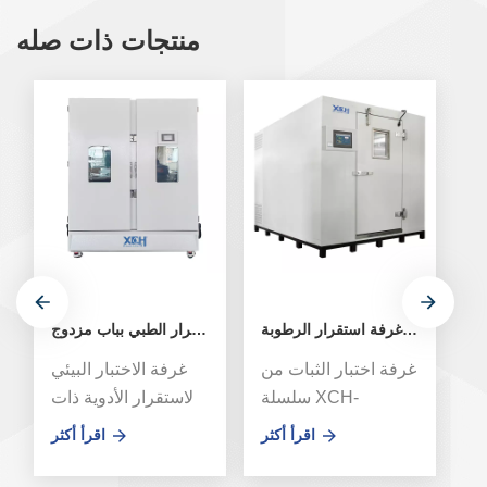
منتجات ذات صله
المشي في درجة حرارة ثابتة وغرفة استقرار الرطوبة
غرفة اختبار بيئي للاستقرار الطبي بباب مزدوج
ار
غرفة اختبار الثبات من
غرفة الاختبار البيئي
جة
سلسلة XCH-
لاستقرار الأدوية ذات
ية
8000SD، نظام مجرى
الباب المزدوج XCH-
ثر
اقرأ أكثر
اقرأ أكثر
ة
الهواء المصمم حديثًا
800SD، باستخدام
رة
يحقق درجة حرارة
مكونات مستوردة