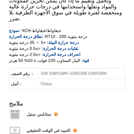
وتحليل وتقييم ما إذا كان يمكن تخزين المكونات
XCH-100GW
والمواد ونقلها واستخدامها في درجات حرارة عالية
ومنخفضة لفترة طويلة في سوق الأجهزة الطرفية بلا
XCH-250GW
ضرر.
XCH-500GW
XCH-جيغاواط/غيغاواط
نموذج:
RT10 - 200 درجة مئوية
نطاق درجة الحرارة:
XCH-1000GW
درجة حرارة البيئة:
+5 ～ 35 درجة مئوية
تقلبات درجة الحرارة:
<±0.5 درجة مئوية
XCH-100GWH
انحراف درجة الحرارة:
<±2.0 درجة مئوية
قوة:
التيار المتناوب 220 فولت ± 10% 50 هرتز
XCH-250GWH
100 GW/GWH~1000JSB GW/GWH
رقم الصنف. :
XCH-500GWH
China
أصل :
XCH-1000GWH
ملامح
ستانلس ستيل
التنبيه في الوقت الحقيقي