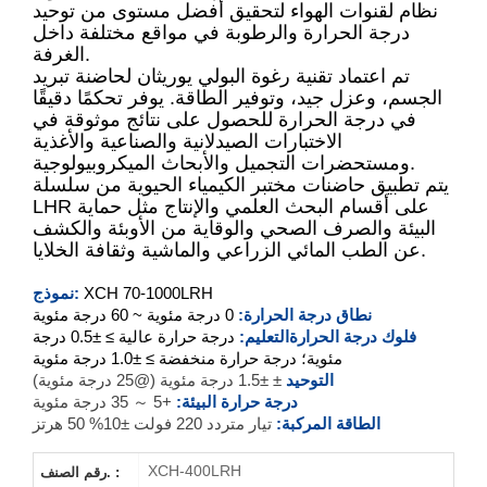
نظام لقنوات الهواء لتحقيق أفضل مستوى من توحيد
درجة الحرارة والرطوبة في مواقع مختلفة داخل
الغرفة.
XCH-70LRH
تم اعتماد تقنية رغوة البولي يوريثان لحاضنة تبريد
الجسم، وعزل جيد، وتوفير الطاقة. يوفر تحكمًا دقيقًا
XCH-150LRH
في درجة الحرارة للحصول على نتائج موثوقة في
الاختبارات الصيدلانية والصناعية والأغذية
XCH-250LRH
ومستحضرات التجميل والأبحاث الميكروبيولوجية.
يتم تطبيق حاضنات مختبر الكيمياء الحيوية من سلسلة
LHR على أقسام البحث العلمي والإنتاج مثل حماية
XCH-400LRH
البيئة والصرف الصحي والوقاية من الأوبئة والكشف
عن الطب المائي الزراعي والماشية وثقافة الخلايا.
XCH-500LRH
70-1000LRH
XCH
نموذج:
XCH-800LRH
نطاق درجة الحرارة:
0 درجة مئوية ~ 60 درجة مئوية
فلوك درجة الحرارة
التعليم:
درجة حرارة عالية ≥ ±0.5 درجة
XCH-1000LRH
مئوية؛ درجة حرارة منخفضة ≥ ±1.0 درجة مئوية
التوحيد
± ±1.5 درجة مئوية (@25 درجة مئوية)
درجة حرارة البيئة:
+5 ～ 35 درجة مئوية
الطاقة المركبة:
تيار متردد 220 فولت ±10% 50 هرتز
XCH-400LRH
رقم الصنف. :