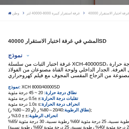
غرفة استقرار كبيرة 8000-40000 لتر
وطن
المشي في غرفة اختبار الاستقرار 40000SD
نموذج
غرفة اختبار الثبات من سلسلة XCH-40000SD، نظام مجرى الهواء المصمم حديثًا يحقق درجة حرارة
لغرفة. الجدار الداخلي ولوحة القناة مصنوعان من الفولاذ
XCH-8000SD
XCH 8000/40000SD
نموذج:
نطاق درجة حرارة:
20 ~ 45 درجة مئوية
XCH-15000SD
تقلبات درجة الحرارة:
± ±0.5 درجة مئوية
انحراف درجة الحرارة:
≥ ±1.0 درجة مئوية
XCH-20000SD
20/40～80% ر (أو 20～80% ر));
نطاق الرطوبة:
انحراف الرطوبة:
± ± 3.0% ر
40 درجة مئوية /75% رطوبة نسبية، 25 درجة مئوية /60% رطوبة نسبية، 30 درجة مئوية /65%
XCH-40000SD