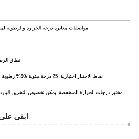
المعيار المرجعي: ارجع إلى GB/T 10586-2016، JJF1101-2019 مواصفات 
نطاق الرطوبة: 40 ～ 80% رطوبة نسبية، انحراف الرطوبة: ± ± 3.0% رطوبة نسبية (نطاق الرط
نقاط الاختبار اختيارية: 25 درجة مئوية /60% رطوبة نسبية، 30 درجة مئوية /65% رطوبة نسبية (رطوبة منخفضة: 40 درجة مئوية /25% رطوبة نسبية، 25 درجة مئوية /40% رطوبة نسبية)؛
ابقى على