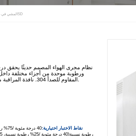
المشي في غرفة اختبار الاستقرار 40000SD
ورطوبة موحدة من أجزاء مختلفة داخل ا
المقاوم للصدأ 304. نافذة المراقبة مصنوعة من الزجاج المقسى المجوف مع فيلم كهروحراري.
نقاط الاختبار اختيارية:
رطوبة نسبية
(40 درجة مئوية /25% رطوبة نسبية، 25 درجة مئوية /40% رطوبة نسبية، 25 درجة مئوية /60% رطوبة نسبية)