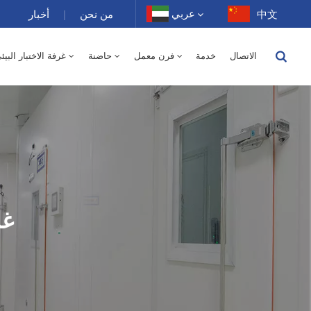
عربي
中文
من نحن
|
أخبار
الاتصال
خدمة
فرن معمل
حاضنة
غرفة الاختبار البيئ
English
150 لتر - درجة الحرارة / رطوبة نسبية
250 لتر
400 لتر
500 لتر
10 ~ 200 غرفة درجة حرارة عالية 100-1000 لتر
-40 إلى 150 درجة حرارة عالية ومنخفضة غرفة متناوبة الرطوبة 100-1000 لتر
1000 لتر
150 لتر
250 لتر
400 لتر
500 لتر
800 لتر
-40-150 غرفة درجة حرارة عالية ومنخفضة 100-1000 لتر
70 لتر
XCH-320SD غرفة الاستقرار 300 لتر
XCH-520SD غرفة الاستقرار 500 لتر
XCH-620SD غرفة الاستقرار 600 لتر
فرن تجفيف كهربائي بمختبر هواء ساخن 0
500 لتر - درجة الحرارة 
Français
Deutsch
Русский
Español
غرف
Português
عربي
日语