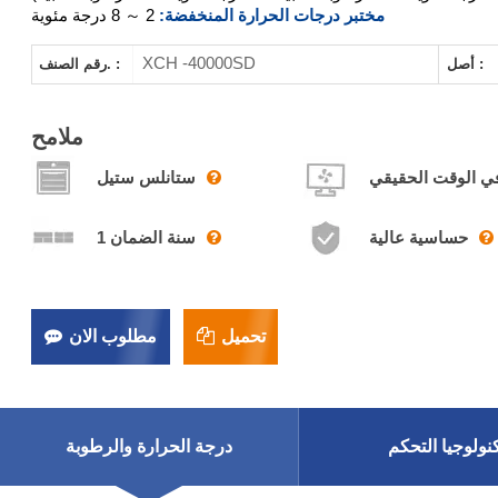
مختبر درجات الحرارة المنخفضة:
2 ～ 8 درجة مئوية
XCH -40000SD
أصل :
رقم الصنف. :
ملامح
 في الوقت الحقيقي
ستانلس ستيل
حساسية عالية
1 سنة الضمان
تحميل
مطلوب الان
نولوجيا التحكم
درجة الحرارة والرطوبة