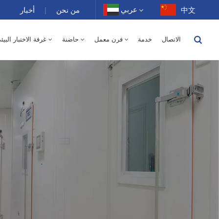
عربي
中文
من نحن
|
أخبار
الاتصال
خدمة
فرن معمل
حاضنة
غرفة الاختبار البيئ
English
150 لتر - درجة الحرارة / رطوبة نسبية
250 لتر
400 لتر
500 لتر
10 ~ 200 غرفة درجة حرارة عالية 100-1000 لتر
-40 إلى 150 درجة حرارة عالية ومنخفضة غرفة متناوبة الرطوبة 100-1000 لتر
1000 لتر
150 لتر
250 لتر
400 لتر
500 لتر
800 لتر
-40-150 غرفة درجة حرارة عالية ومنخفضة 100-1000 لتر
70 لتر
XCH-320SD غرفة الاستقرار 300 لتر
XCH-520SD غرفة الاستقرار 500 لتر
XCH-620SD غرفة الاستقرار 600 لتر
فرن تجفيف كهربائي بمختبر هواء ساخن 0
500 لتر - درجة الحرارة 
Français
Deutsch
Русский
Español
Português
عربي
日语