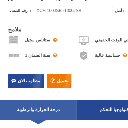
XCH 100JSB~1000JSB
أصل :
رقم الصنف. :
ملامح
 في الوقت الحقيقي
ستانلس ستيل
حساسية عالية
1 سنة الضمان
تحميل
مطلوب الان
نولوجيا التحكم
درجة الحرارة والرطوبة