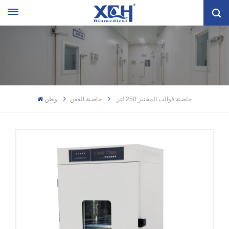
حاضنة قوالب المختبر 250 لتر
حاضنة العفن
وطن