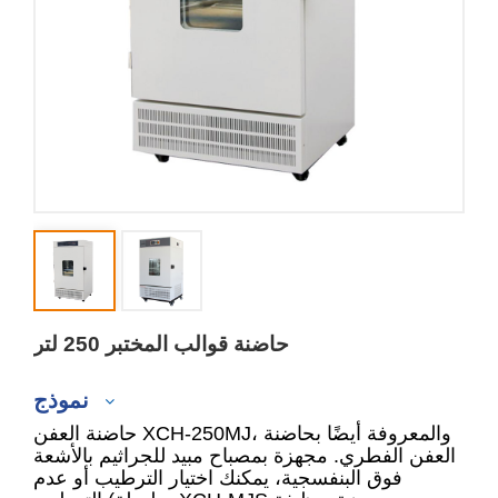
حاضنة قوالب المختبر 250 لتر
نموذج
حاضنة العفن XCH-250MJ، والمعروفة أيضًا بحاضنة
العفن الفطري. مجهزة بمصباح مبيد للجراثيم بالأشعة
فوق البنفسجية، يمكنك اختيار الترطيب أو عدم