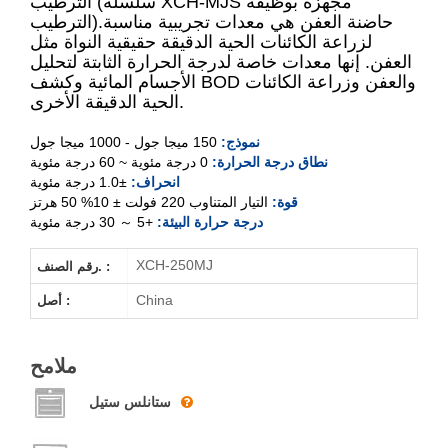
الترطيب (سلسلة XCH-MJS مجهزة بوظيفة
XCH-150MJ
حاضنة العفن هي معدات تجريبية مناسبة
الترطيب).
لزراعة الكائنات الحية الدقيقة حقيقية النواة مثل
XCH-250MJ
العفن. إنها معدات خاصة لدرجة الحرارة الثابتة لتحليل
الأجسام المائية وكشف BOD والعفن وزراعة الكائنات
XCH-400MJ
الحية الدقيقة الأخرى.
نموذج:
150 ميجا جول - 1000 ميجا جول
XCH-500MJ
نطاق درجة الحرارة:
0 درجة مئوية ~ 60 درجة مئوية
انحراف:
±1.0 درجة مئوية
XCH-800MJ
قوة:
التيار المتناوب 220 فولت ± 10% 50 هرتز
درجة حرارة البيئة:
+5 ～ 30 درجة مئوية
XCH-1000MJ
XCH-250MJ
رقم الصنف. :
China
أصل :
ملامح
ستانلس ستيل