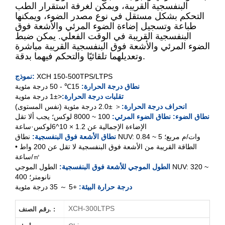
البنفسجية القريبة، ويمكن لغرفة استقرار الطب
التحكم بشكل مستقل في نوع مصدر الضوء، ويمكنها
XCH-150TPS
طباعة وتسجيل إضاءة الضوء المرئي والأشعة فوق
البنفسجية القريبة في الوقت الفعلي. يمكن ضبط
XCH-
300
TPS
الضوء المرئي والأشعة فوق البنفسجية القريبة مباشرة
وتعديلهما تلقائيًا والتحكم فيهما بدقة.
XCH-500TPS
XCH 150-500TPS/LTPS
نموذج:
نطاق درجة الحرارة:
15
℃
- 50 درجة مئوية
XCH-
300
LTPS
تقلبات درجة الحرارة:
<±1 درجة مئوية
انحراف درجة الحرارة:
＜ ±2.0 درجة مئوية (نفس المستوى)
XCH-500LTPS
نطاق الضوء: نطاق الضوء المرئي:
100 ~ 8000 لوكس؛
يجب ألا تقل
الإضاءة الإجمالية عن 1.2 × 10^6لوكس·ساعة
نطاق الأشعة فوق البنفسجية:
نطاق NUV: 0.84 ~ 5 وات/م مربع؛
الطاقة القريبة من الأشعة فوق البنفسجية لا تقل عن 200 واط •
ساعة/㎡
الطول الموجي للأشعة فوق البنفسجية:
الطول الموجي NUV: 320 ~
400 نانومتر؛
درجة حرارة البيئة:
+5 ～ 35 درجة مئوية
XCH-300LTPS
رقم الصنف. :