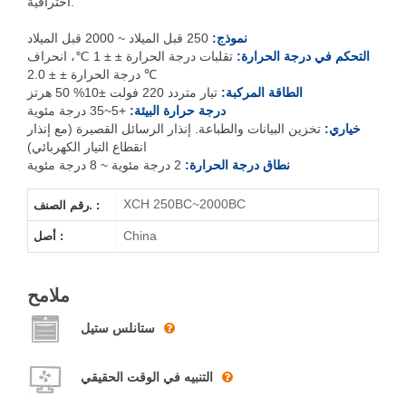
احترافية.
XCH-250BC-
2000BC
نموذج:
250 قبل الميلاد ~ 2000 قبل الميلاد
التحكم في درجة الحرارة:
تقلبات درجة الحرارة ± ± 1 ℃، انحراف
درجة الحرارة ± ± 2.0 ℃
الطاقة المركبة:
تيار متردد 220 فولت ±10% 50 هرتز
درجة حرارة البيئة:
+5~35 درجة مئوية
خياري:
تخزين البيانات والطباعة. إنذار الرسائل القصيرة (مع إنذار
انقطاع التيار الكهربائي)
نطاق درجة الحرارة:
2 درجة مئوية ~ 8 درجة مئوية
XCH 250BC~2000BC
رقم الصنف. :
China
أصل :
ملامح
ستانلس ستيل
التنبيه في الوقت الحقيقي