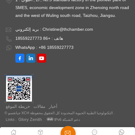
ات
تخزين البيانات
SMES, economic development zone in Zhenxing north road
 S
والطباعة في إنذار S
and the west of Wuling south road, Taizhou, Jiangsu.
(مع إنذار إيقاف
(مع إنذار إيقاف
مكن
التشغيل)، يمكن
Christine@thchamber.com
بريد إلكتروني :
دة
لأجهزة متعددة
هاتف : +86 18559227773
ف
مشاركة بطاقة هاتف
WhatsApp : +86 18559227773
ق
محمول واحدة.نطاق
 2 درجه
درجة الحرارة: 2 درجه
مئوية ~ 8 درجه مئوية
أخبار
مقالات
خريطة الموقع
© جيانغسو XCH التكنولوجيا الطبية الحيوية المحدودة كل الحقوق محفوظة .
Glory Zenith
IPv6 دعم الشبكة
Links :