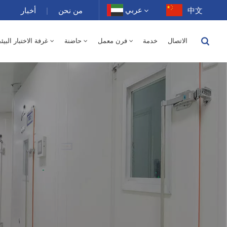
عربي
中文
من نحن
|
أخبار
الاتصال
خدمة
فرن معمل
حاضنة
غرفة الاختبار البيئ
English
150 لتر - درجة الحرارة / رطوبة نسبية
250 لتر
400 لتر
500 لتر
10 ~ 200 غرفة درجة حرارة عالية 100-1000 لتر
-40 إلى 150 درجة حرارة عالية ومنخفضة غرفة متناوبة الرطوبة 100-1000 لتر
1000 لتر
150 لتر
250 لتر
400 لتر
500 لتر
800 لتر
-40-150 غرفة درجة حرارة عالية ومنخفضة 100-1000 لتر
70 لتر
XCH-320SD غرفة الاستقرار 300 لتر
XCH-520SD غرفة الاستقرار 500 لتر
XCH-620SD غرفة الاستقرار 600 لتر
فرن تجفيف كهربائي بمختبر هواء ساخن 0
500 لتر - درجة الحرارة 
Français
Deutsch
Русский
Español
Português
عربي
日语