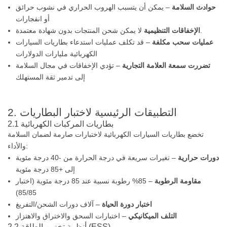
حوادث السلامة
– يمكن أن يتسبب الهروب الحراري في نشوب حرائق
أو انفجارات
لا يمكن شحن المنتجات بدون شهادة معتمدة.
الإخفاقات التنظيمية
عمليات سحب مكلفة
– قد تكلف عمليات استدعاء بطاريات السيارات
الكهربائية مليارات الدولارات
تضررت سمعة العلامة التجارية
– تؤدي الإخفاقات في مجال السلامة
إلى تدمير ثقة المستهلك
2. التطبيقات الرئيسية لاختبار البطاريات
2.1 بطاريات المركبات الكهربائية
تخضع بطاريات السيارات الكهربائية لاختبارات صارمة لضمان السلامة
والأداء:
دورات حرارية
– تغيرات سريعة في درجة الحرارة من -40 درجة مئوية
إلى +85 درجة مئوية
مقاومة الرطوبة
– 85% رطوبة نسبية عند 85 درجة مئوية (اختبار
85/85)
اختبار دورة الحياة
– آلاف دورات الشحن/التفريغ
التلف الميكانيكي
– اختبارات السحق والاختراق والاهتزاز
2.2 أنظمة تخزين الطاقة (ESS)