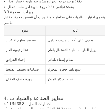
دقة:
توحيد درجة الحرارة ±1 درجة مئوية لاختبار الأداء
بحث:
تجانس ±0.5 درجة مئوية لدراسات التحلل
3.3 ميزات السلامة
ينطوي اختبار البطاريات على مخاطر كامنة. يجب أن تتضمن حجرة الاختبار
ما يلي:
غاية
ميزة
يحتوي على أحداث هروب حراري
تصميم مقاوم للانفجار
يزيل الغازات القابلة للاشتعال بأمان
نظام تهوية الغاز
نظام إطفاء تلقائي
إخماد الحرائق
يمنع تلف حجرة المحرك
صمامات تخفيف الضغط
نظام الإنذار المبكر
أجهزة كشف الدخان
4. معايير الصناعة والشهادات
4.1 UN 38.3 – اختبارات النقل
يُعدّ معيار الأمم المتحدة 38.3 إلزاميًا لشحن بطاريات الليثيوم عالميًا.