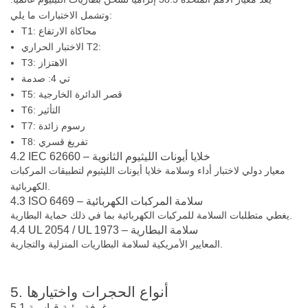
وتشمل الاختبارات ما يلي:
T1: محاكاة الارتفاع
الاختبار الحراري T2:
T3: الاهتزاز
تي 4: صدمة
T5: قصر الدائرة الخارجية
T6: التأثير
T7: رسوم زائدة
T8: تفريغ قسري
4.2 IEC 62660 – خلايا أيونات الليثيوم الثانوية
معيار دولي لاختبار أداء وسلامة خلايا أيونات الليثيوم لتطبيقات المركبات
الكهربائية.
4.3 ISO 6469 – سلامة المركبات الكهربائية
يغطي متطلبات السلامة للمركبات الكهربائية بما في ذلك حماية البطارية.
4.4 UL 2054 / UL 1973 – سلامة البطارية
المعايير الأمريكية لسلامة البطاريات المنزلية والتجارية.
5. أنواع الحجرات واختيارها
5.1 غرفة بيئية قياسية