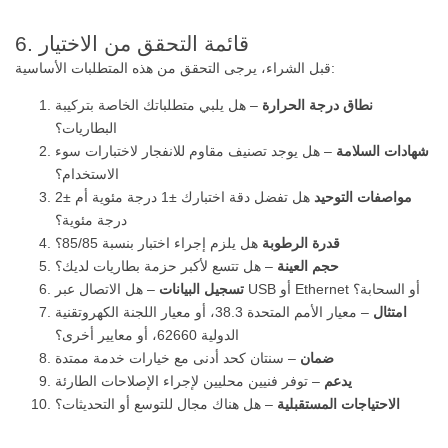
6. قائمة التحقق من الاختيار
قبل الشراء، يرجى التحقق من هذه المتطلبات الأساسية:
نطاق درجة الحرارة
– هل يلبي متطلباتك الخاصة بتركيبة
البطاريات؟
شهادات السلامة
– هل يوجد تصنيف مقاوم للانفجار لاختبارات سوء
الاستخدام؟
مواصفات التوحيد
هل تفضل دقة اختبارك ±1 درجة مئوية أم ±2
درجة مئوية؟
قدرة الرطوبة
هل يلزم إجراء اختبار بنسبة 85/85؟
حجم العينة
– هل تتسع لأكبر حزمة بطاريات لديك؟
– هل الاتصال عبر USB أو Ethernet أو السحابة؟
تسجيل البيانات
امتثال
– معيار الأمم المتحدة 38.3، أو معيار اللجنة الكهروتقنية
الدولية 62660، أو معايير أخرى؟
ضمان
– سنتان كحد أدنى مع خيارات خدمة ممتدة
يدعم
– توفر فنيين محليين لإجراء الإصلاحات الطارئة
الاحتياجات المستقبلية
– هل هناك مجال للتوسع أو التحديثات؟