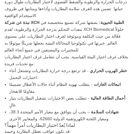
درجات الحرارة والرطوبة والضغط القصوى لاختبار البطاريات طوال دورة
حياتها. تضمن هذه الغرف سلامة البطاريات وأداءها ومتانتها في ظروف
الاستخدام الواقعية.
نبذة عن شركة XCH الطبية الحيوية:
بصفتها شركة تصنيع متخصصة في
معدات التحكم بدرجة الحرارة والرطوبة، تُقدم XCH Biomedical حلولاً
فعّالة من حيث التكلفة وموثوقة لغرف اختبار البطاريات على مستوى
العالم. خبرتها في تكنولوجيا المحاكاة البيئية تجعلها شريكًا موثوقًا به
للمختبرات والمصنعين في جميع أنحاء العالم.
بخلاف غرف اختبار البيئة القياسية، يجب أن تتعامل غرف اختبار البطاريات
مع تحديات فريدة:
خطر الهروب الحراري
- قد ترتفع درجة حرارة البطاريات وتشتعل أثناء
اختبارات التحمل.
انبعاثات الغازات
- يتطلب تهوية النظام أثناء حالات الأعطال تصميمًا
مقاومًا للانفجار
أحمال الطاقة العالية
- تتطلب بعض الاختبارات تشغيل البطاريات بتيار
عالٍ
شهادات السلامة
– يجب أن يتوافق مع معيار الأمم المتحدة 38.3،
ومعيار اللجنة الكهروتقنية الدولية 62660، والمعايير الأخرى
لماذا يُعدّ اختبار البطاريات أمراً مهماً؟
قد تكون عواقب تعطل البطارية وخيمة: