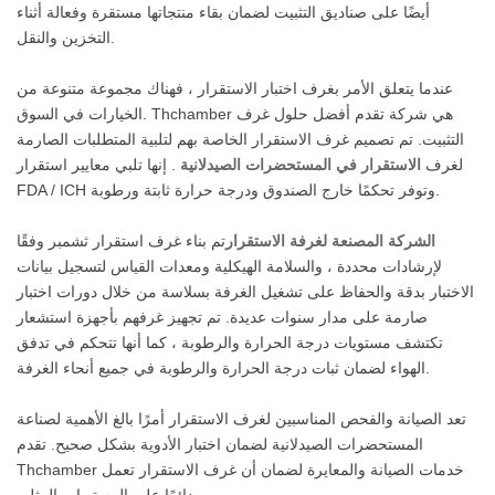
أيضًا على صناديق التثبيت لضمان بقاء منتجاتها مستقرة وفعالة أثناء
التخزين والنقل.
عندما يتعلق الأمر بغرف اختبار الاستقرار ، فهناك مجموعة متنوعة من
الخيارات في السوق. Thchamber هي شركة تقدم أفضل حلول غرف
التثبيت. تم تصميم غرف الاستقرار الخاصة بهم لتلبية المتطلبات الصارمة
لغرف
الاستقرار في المستحضرات الصيدلانية
. إنها تلبي معايير استقرار
FDA / ICH وتوفر تحكمًا خارج الصندوق ودرجة حرارة ثابتة ورطوبة.
الشركة المصنعة لغرفة الاستقرار
تم بناء غرف استقرار ثشمبر وفقًا
لإرشادات محددة ، والسلامة الهيكلية ومعدات القياس لتسجيل بيانات
الاختبار بدقة والحفاظ على تشغيل الغرفة بسلاسة من خلال دورات اختبار
صارمة على مدار سنوات عديدة. تم تجهيز غرفهم بأجهزة استشعار
تكتشف مستويات درجة الحرارة والرطوبة ، كما أنها تتحكم في تدفق
الهواء لضمان ثبات درجة الحرارة والرطوبة في جميع أنحاء الغرفة.
تعد الصيانة والفحص المناسبين لغرف الاستقرار أمرًا بالغ الأهمية لصناعة
المستحضرات الصيدلانية لضمان اختبار الأدوية بشكل صحيح. تقدم
Thchamber خدمات الصيانة والمعايرة لضمان أن غرف الاستقرار تعمل
دائمًا على المستويات المثلى.