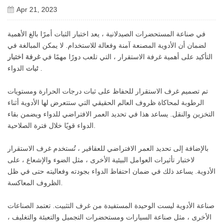
Apr 21, 2023
في صناعة المستحضرات الصيدلانية ، يعد اختبار الثبات أمرًا بالغ الأهمية
لضمان أن الأدوية المصنعة آمنة وفعالة للاستخدام. لا يمكن المبالغة في
التأكيد على أهمية غرفة الاستقرار ، التي تلعب دورًا مهمًا في
غرفة اختبار
الدواء .
ثبات
تم تصميم غرف الاستقرار للحفاظ على ثبات درجات الحرارة ومستويات
الرطوبة لمحاكاة ظروف العالم الحقيقي التي ستتعرض لها الأدوية أثناء
التخزين والنقل. يساعد هذا في تحديد العمر الافتراضي للدواء ويضمن بقاء
الدواء قويًا خلال فترة الصلاحية.
بالإضافة إلى تحديد العمر الافتراضي للعقاقير ، تُستخدم غرف الاستقرار
لاختبار تأثيرات العوامل البيئية الأخرى ، مثل الضوء والإشعاع ، على
الأدوية. يساعد ذلك في ضمان احتفاظ الدواء بجودته وفعاليته حتى في ظل
الظروف المعاكسة.
صناعة الأدوية ليست الوحيدة المستفيدة من غرف التثبيت. تعتمد الصناعات
الأخرى ، مثل صناعة السيارات ومستحضرات التجميل والتعبئة والتغليف ،