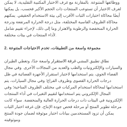
ووظائفها المتنوعة. بالمقارنة مع غرف الاختبار المكتبية التقليدية، لا يمكن
لغرف الاختبار أن تستوعب المنتجات ذات الحجم الأكبر فحسب، بل يمكنها
أيضًا محاكاة اختبارات الثبات الأقرب إلى بيئة الاستخدام الحقيقي. يمكنهم
محاكاة الظروف القاسية المختلفة، مثل درجة الحرارة المرتفعة ودرجة
الحرارة المنخفضة والرطوبة والاهتزاز وما إلى ذلك، لإجراء تقييم شامل
لأداء المنتجات في بيئات مختلفة.
2. مجموعة واسعة من التطبيقات، تخدم الاحتياجات المتنوعة
نطاق تطبيق المشي
غرفة الاستقرار
واسعة جدًا، وتغطي الطيران
والسيارات والإلكترونيات والطب والعديد من المجالات الأخرى. وفي مجال
الفضاء الجوي، يتم استخدامها لاختبار استقرار الأجهزة الفضائية في ظل
درجات الحرارة القصوى وظروف الفراغ؛ وفي مجال السيارات، يتم
استخدامها لمحاكاة استخدام المركبات في مختلف الظروف المناخية؛ وفي
المجال الإلكتروني يتم استخدامها لتقييم التغيرات في أداء المنتجات
الإلكترونية في البيئات ذات درجات الحرارة العالية والمنخفضة. سواء كانت
مرحلة تطوير المنتج أو مرحلة فحص جودة الإنتاج، فإن غرفة اختبار الثبات
يمكن أن تزود المستخدمين ببيانات اختبار موثوقة لضمان جودة المنتج
وموثوقيته.