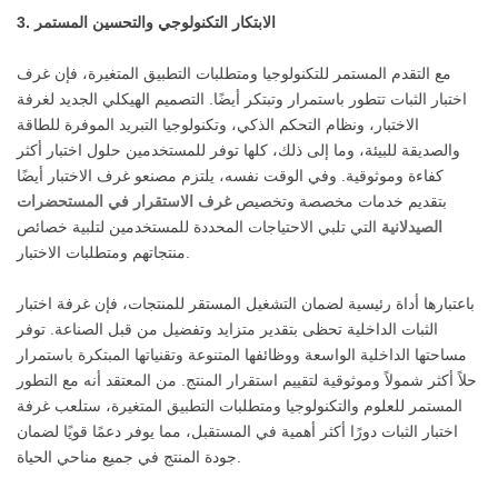
3. الابتكار التكنولوجي والتحسين المستمر
مع التقدم المستمر للتكنولوجيا ومتطلبات التطبيق المتغيرة، فإن غرف
اختبار الثبات تتطور باستمرار وتبتكر أيضًا. التصميم الهيكلي الجديد لغرفة
الاختبار، ونظام التحكم الذكي، وتكنولوجيا التبريد الموفرة للطاقة
والصديقة للبيئة، وما إلى ذلك، كلها توفر للمستخدمين حلول اختبار أكثر
كفاءة وموثوقية. وفي الوقت نفسه، يلتزم مصنعو غرف الاختبار أيضًا
بتقديم خدمات مخصصة وتخصيص
غرف الاستقرار في المستحضرات
الصيدلانية
التي تلبي الاحتياجات المحددة للمستخدمين لتلبية خصائص
منتجاتهم ومتطلبات الاختبار.
باعتبارها أداة رئيسية لضمان التشغيل المستقر للمنتجات، فإن غرفة اختبار
الثبات الداخلية تحظى بتقدير متزايد وتفضيل من قبل الصناعة. توفر
مساحتها الداخلية الواسعة ووظائفها المتنوعة وتقنياتها المبتكرة باستمرار
حلاً أكثر شمولاً وموثوقية لتقييم استقرار المنتج. من المعتقد أنه مع التطور
المستمر للعلوم والتكنولوجيا ومتطلبات التطبيق المتغيرة، ستلعب غرفة
اختبار الثبات دورًا أكثر أهمية في المستقبل، مما يوفر دعمًا قويًا لضمان
جودة المنتج في جميع مناحي الحياة.