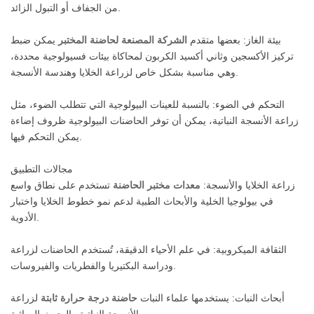
من الجفاف أو التبول الزائد.
بيئة الغاز: بعضها متقدم
الشركة المصنعة لحاضنة المختبر
يمكن ضبط
تركيز الأكسجين وثاني أكسيد الكربون لمحاكاة بيئات فسيولوجية محددة،
وهي مناسبة بشكل خاص لزراعة الخلايا وهندسة الأنسجة.
التحكم في الضوء: بالنسبة للعينات البيولوجية التي تتطلب الضوء، مثل
زراعة الأنسجة النباتية، يمكن أن توفر الحاضنات البيولوجية ظروف إضاءة
يمكن التحكم فيها.
مجالات التطبيق
زراعة الخلايا والأنسجة:
معدات مختبر الحاضنة
تستخدم على نطاق واسع
في بيولوجيا الخلية والأبحاث الطبية لدعم نمو خطوط الخلايا واختبار
الأدوية.
الثقافة الميكروبية: في علم الأحياء الدقيقة، تُستخدم الحاضنات لزراعة
ودراسة البكتيريا والفطريات والفيروسات.
أبحاث النبات: يستخدمها علماء النبات
حاضنة درجة حرارة ثابتة
لزراعة
الأنسجة النباتية والبحوث الوراثية.