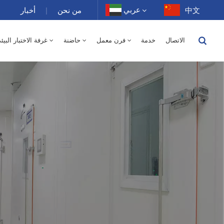
عربي
中文
من نحن
|
أخبار
الاتصال
خدمة
فرن معمل
حاضنة
غرفة الاختبار البيئ
English
150 لتر - درجة الحرارة / رطوبة نسبية
250 لتر
400 لتر
500 لتر
10 ~ 200 غرفة درجة حرارة عالية 100-1000 لتر
-40 إلى 150 درجة حرارة عالية ومنخفضة غرفة متناوبة الرطوبة 100-1000 لتر
1000 لتر
150 لتر
250 لتر
400 لتر
500 لتر
800 لتر
-40-150 غرفة درجة حرارة عالية ومنخفضة 100-1000 لتر
70 لتر
XCH-320SD غرفة الاستقرار 300 لتر
XCH-520SD غرفة الاستقرار 500 لتر
XCH-620SD غرفة الاستقرار 600 لتر
فرن تجفيف كهربائي بمختبر هواء ساخن 0
500 لتر - درجة الحرارة 
Français
Deutsch
Русский
Español
Português
عربي
日语