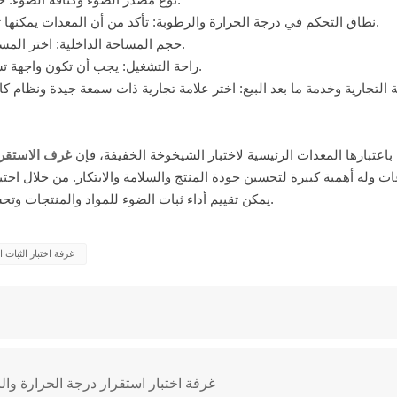
نطاق التحكم في درجة الحرارة والرطوبة: تأكد من أن المعدات يمكنها تلبية متطلبات درجة الحرارة والرطوبة في ظل ظروف تجريبية محددة.
حجم المساحة الداخلية: اختر المساحة الداخلية المناسبة لغرفة الاختبار حسب حجم وعدد عينات الاختبار.
راحة التشغيل: يجب أن تكون واجهة تشغيل الجهاز سهلة الاستخدام وسهلة ضبط وضبط المعلمات التجريبية.
ة التجارية وخدمة ما بعد البيع: اختر علامة تجارية ذات سمعة جيدة ونظام
باعتبارها المعدات الرئيسية لاختبار الشيخوخة الخفيفة، فإن
غرف الاستقرا
ت وله أهمية كبيرة لتحسين جودة المنتج والسلامة والابتكار. من خلال اختيا
يمكن تقييم أداء ثبات الضوء للمواد والمنتجات وتحسينه بشكل أفضل، وبالتالي تعزيز تطوير العلوم والتكنولوجيا والصناعة.
غرفة اختبار الثبات 
غرفة اختبار استقرار درجة الحرارة وال