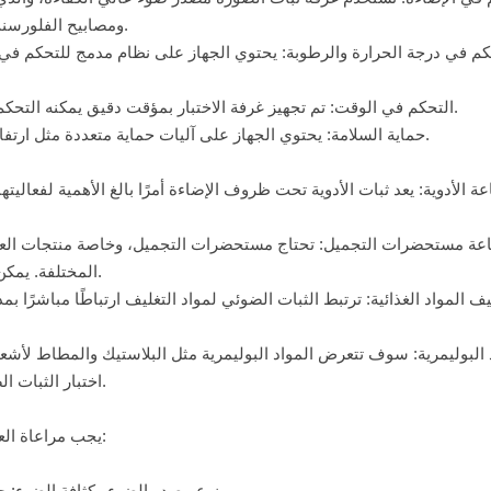
ومصابيح الفلورسنت، ومصابيح الأشعة فوق البنفسجية لتلبية احتياجات الاختبار المختلفة.
كم في درجة الحرارة والرطوبة: يحتوي الجهاز على نظام مدمج للتحكم ف
التحكم في الوقت: تم تجهيز غرفة الاختبار بمؤقت دقيق يمكنه التحكم بدقة في وقت التعرض للضوء، وبالتالي تحسين إمكانية تكرار الاختبار.
حماية السلامة: يحتوي الجهاز على آليات حماية متعددة مثل ارتفاع درجة الحرارة والتيار الزائد والتسرب لضمان التشغيل الآمن للتجربة.
ة الأدوية: يعد ثبات الأدوية تحت ظروف الإضاءة أمرًا بالغ الأهمية لفعاليت
عة مستحضرات التجميل: تحتاج مستحضرات التجميل، وخاصة منتجات العناي
المختلفة. يمكن لغرفة اختبار الثبات الضوئي تقييم حساسيتها للضوء وتحسين الصيغة.
يف المواد الغذائية: ترتبط الثبات الضوئي لمواد التغليف ارتباطًا مباشرًا بم
 البوليمرية: سوف تتعرض المواد البوليمرية مثل البلاستيك والمطاط لأش
اختبار الثبات الضوئي تقييم أداء التقادم الخفيف وتحسين صيغ المواد وعمليات الإنتاج.
يجب مراعاة العوامل الرئيسية التالية عند اختيار غرفة اختبار الثبات الضوئي المناسبة:
نوع مصدر الضوء وكثافة الضوء: حدد مصدر الضوء المناسب ونطاق شدة الضوء وفقًا لمتطلبات الاختبار.