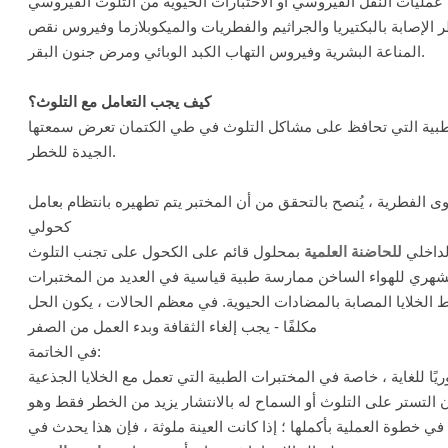
الإصابة بالبكتيريا والجراثيم والفطريات والميكوبلازما وفيروس نقص
المناعة البشرية وفيروس التهاب الكبد الوبائي ومرض جنون البقر.
كيف يجب التعامل مع التلوث؟
الطبية التي تحافظ على مشاكل التلوث في طي الكتمان تعرض سمعتها
الجيدة للخطر.
ى الفطرية ، يُنصح بالتحقق من أن المختبر يتم تطهيره بانتظام بعامل
كحولي
لداخلي
للحاضنة العلمية
بمحلول قائم على الكحول على تجنب التلوث
الشهري للهواء الساخن ممارسة طبية قياسية في العديد من المختبرات
الخلايا المصابة بالمضادات الحيوية. في معظم الحالات ، يكون الحل
مكلفًا - يجب إلغاء الثقافة وبدء العمل من الصفر
في الخاتمة:
ًا للغاية ، خاصة في المختبرات الطبية التي تعمل مع الخلايا الجذعية
 التستر على التلوث أو السماح له بالانتشار يزيد من الخطر فقط وهو
ًا في خطوة العملية بأكملها ؛ إذا كانت العينة ملوثة ، فإن هذا يحدث في