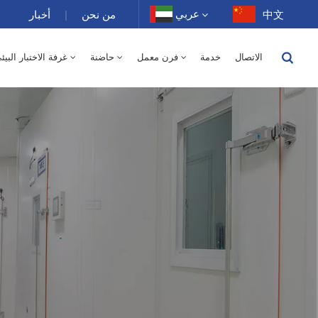
عربي
中文
من نحن
|
أخبار
الاتصال
خدمة
فرن معمل
حاضنة
غرفة الاختبار البيئ
English
150 لتر - درجة الحرارة / رطوبة نسبية
250 لتر
400 لتر
500 لتر
10 ~ 200 غرفة درجة حرارة عالية 100-1000 لتر
-40 إلى 150 درجة حرارة عالية ومنخفضة غرفة متناوبة الرطوبة 100-1000 لتر
1000 لتر
150 لتر
250 لتر
400 لتر
500 لتر
800 لتر
-40-150 غرفة درجة حرارة عالية ومنخفضة 100-1000 لتر
70 لتر
XCH-320SD غرفة الاستقرار 300 لتر
XCH-520SD غرفة الاستقرار 500 لتر
XCH-620SD غرفة الاستقرار 600 لتر
فرن تجفيف كهربائي بمختبر هواء ساخن 0
500 لتر - درجة الحرارة 
Français
Deutsch
Русский
Español
Português
عربي
日语