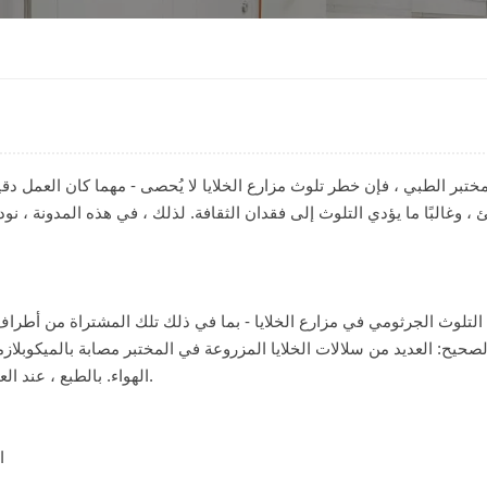
ختبر الطبي ، فإن خطر تلوث مزارع الخلايا لا يُحصى - مهما كان العمل دق
، وغالبًا ما يؤدي التلوث إلى فقدان الثقافة. لذلك ، في هذه المدونة ، 
التلوث الجرثومي في مزارع الخلايا - بما في ذلك تلك المشتراة من أطراف
لصحيح: العديد من سلالات الخلايا المزروعة في المختبر مصابة بالميكوبلاز
الهواء. بالطبع ، عند العمل في بيئة معقمة ، هناك مجال للخطأ البشري. من السهل أن نخطئ.
ا