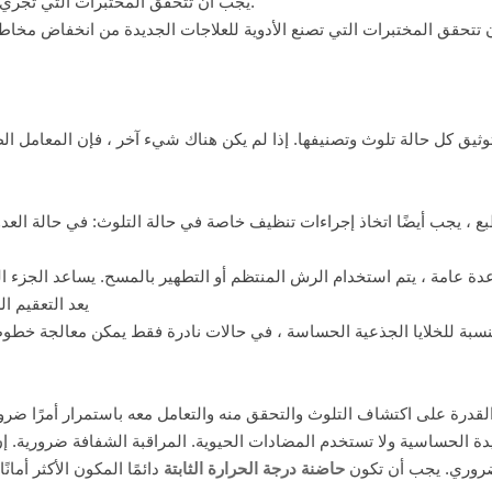
يجب أن تتحقق المختبرات التي تجري عمليات النقل الفيروسي أو الاختبارات الحيوية من التلوث الفيروسي.
تتحقق المختبرات التي تصنع الأدوية للعلاجات الجديدة من انخفاض مخاطر 
ثيق كل حالة تلوث وتصنيفها. إذا لم يكن هناك شيء آخر ، فإن المعامل 
بع ، يجب أيضًا اتخاذ إجراءات تنظيف خاصة في حالة التلوث: في حالة العدو
دة عامة ، يتم استخدام الرش المنتظم أو التطهير بالمسح. يساعد الجزء ا
يعد التعقيم 
نسبة للخلايا الجذعية الحساسة ، في حالات نادرة فقط يمكن معالجة خطوط 
القدرة على اكتشاف التلوث والتحقق منه والتعامل معه باستمرار أمرًا ضروري
ة الحساسية ولا تستخدم المضادات الحيوية. المراقبة الشفافة ضرورية. إن
روري. يجب أن تكون
حاضنة درجة الحرارة الثابتة
دائمًا المكون الأكثر أمان