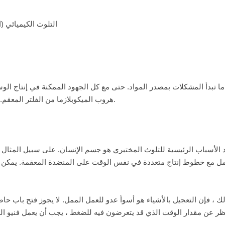
التلوث الكيميائي (
ا ما تبدأ المشكلات بمصدر المواد. حتى مع كل الجهود الممكنة في إنتاج الوس
هروب الميكوبلازما من الفلتر المعقم. يمكن أن تنجو البريونات حتى من التعقيم بالبخار عند 121 درجة مئوية.
 الأسباب الرئيسية للتلوث المختبري هو جسم الإنسان. على سبيل المثال ، 
مل مع خطوط إنتاج متعددة في نفس الوقت على المنضدة المعقمة. يمكن أن
ك ، فإن التعجيل بالأشياء هو أسوأ عدو للعمل الممل. لا يجوز فتح باب ح
ظر عن مقدار الوقت الذي قد يتعرضون فيه للضغط ، يجب أن يعمل فنيو ال