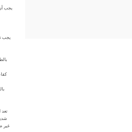
يجب أن 
يجب تو
بالط
كقاع
بال
تعد 
شديد
غير ض