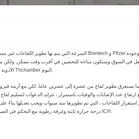
السرعة التي يتم بها تطوير اللقاحات غير مسبوقة خلا
عل في السوق وستكون متاحة للتحصين في أقرب وقت ممكن. ولكن ما هي
الأدوية الكبرى لاختباره باستخدام غرف درجة الحرارة والرطوبة الثابتة في Thchamber اليوم.
ما يستغرق تطوير لقاح من عشرة إلى عشرين عامًا. لكن مع أزمة فيروس ك
 ارتفاع عدد الإصابات والوفيات باستمرار ، تتزايد الدعوات لتسليم لقاح 
استقرار اللقاحات ، التي تم تطويرها منذ سنوات ويجب تعديلها بناءً على 
على سبيل المثال في KBF أو KBF LQC ، درجة حرارة ثابتة وغرفة رطوبة مع التحكم في الضوء والضوء المتوافق مع ICH.