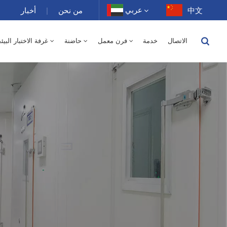
عربي
中文
من نحن
|
أخبار
الاتصال
خدمة
فرن معمل
حاضنة
غرفة الاختبار البيئ
English
150 لتر - درجة الحرارة / رطوبة نسبية
250 لتر
400 لتر
500 لتر
10 ~ 200 غرفة درجة حرارة عالية 100-1000 لتر
-40 إلى 150 درجة حرارة عالية ومنخفضة غرفة متناوبة الرطوبة 100-1000 لتر
1000 لتر
150 لتر
250 لتر
400 لتر
500 لتر
800 لتر
-40-150 غرفة درجة حرارة عالية ومنخفضة 100-1000 لتر
70 لتر
XCH-320SD غرفة الاستقرار 300 لتر
XCH-520SD غرفة الاستقرار 500 لتر
XCH-620SD غرفة الاستقرار 600 لتر
فرن تجفيف كهربائي بمختبر هواء ساخن 0
500 لتر - درجة الحرارة 
Français
Deutsch
Русский
Español
Português
عربي
日语