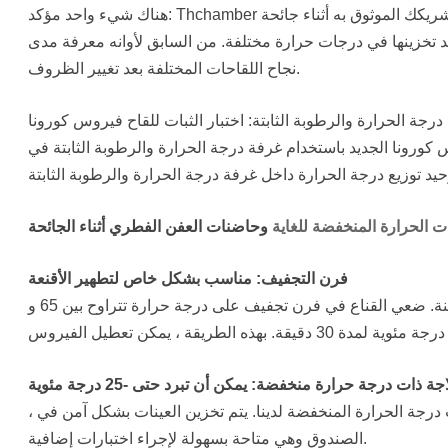
هناك شيء واحد مؤكد: Thchamber هو شريكك الموثوق به أثناء جائحة COVID-19. لماذا اختبار التحمل لقاح التاج الجديد؟ هدف شركات الأدوية
عد تخزينها في درجات حرارة مختلفة. من السابق لأوانه معرفة مدى
نجاح اللقاحات المختلفة بعد تغيير الظروف.
درجة الحرارة والرطوبة الثابتة: اختبار الثبات للقاح فيروس كورونا
د باستخدام غرفة درجة الحرارة والرطوبة الثابتة في Thchamber. بالنسبة لهذا النوع من الاختبارات
ت الحرارة المنخفضة للغاية
فرن التجفيف: مناسب بشكل خاص لتطهير الأقنعة
وفقًا للحكومة الفيدرالية ، يمكن إعادة استخدام الأقنعة بشروط مسبقة معينة. ضعي القناع في فرن تجفيف على درجة حرارة تتراوح بين 65 و
اجة ذات درجة حرارة منخفضة: يمكن أن تبرد حتى -25 درجة مئوية
، يمكن أيضًا تخزين عينات الفيروسات ، مثل فيروس كورونا الجديد ، في ثلاجات درجة الحرارة المنخفضة لدينا. يتم تخزين العينات بشكل آمن في
الصندوق وهي متاحة بسهولة لإجراء اختبارات إضافية.